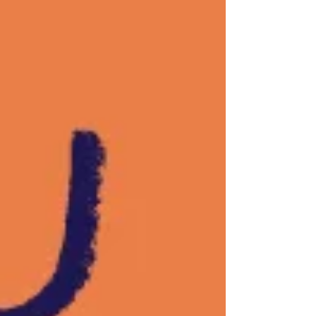
O encerramento do primeiro semestre de
2019 foi celebrado com o mais delicioso dos
encontros: 24 de junho foi o dia de juntar
todos e...