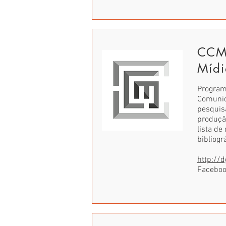
CCM 
Mídi
Program
Comunic
pesquisa
produçã
lista d
bibliogr
http://
Facebo