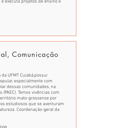
 e executa projetos de ensino e
tal, Comunicação
o da UFMT Cuiabá,possui
popular, especialmente com
lar dessas comunidades, na
s (PAEC). Temos vivências com
território mato-grossense por
 os estudiosos que se aventuram
atureza. Coordenação-geral da
qvw