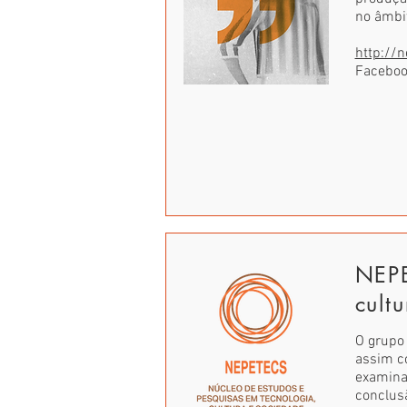
no âmbit
http://n
Facebo
NEPE
cult
O grupo 
assim c
examinad
conclus