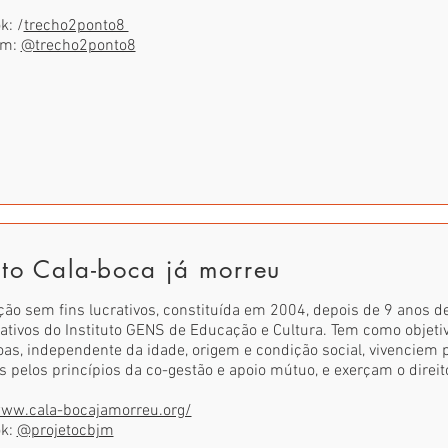
k: /
trecho2ponto8
am:
@trecho2ponto8
eto Cala-boca já morreu
ção sem fins lucrativos, constituída em 2004, depois de 9 anos 
rativos do Instituto GENS de Educação e Cultura. Tem como objeti
as, independente da idade, origem e condição social, vivenciem
 pelos princípios da co-gestão e apoio mútuo, e exerçam o direi
www.cala-bocajamorreu.org/
ok:
@projetocbjm