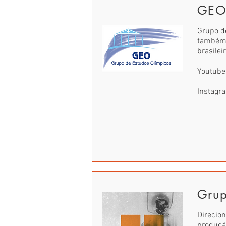
GEO 
Grupo d
também 
brasilei
Youtube
Instagr
Grup
Direcion
produçã