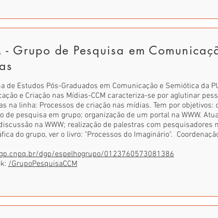
- Grupo de Pesquisa em Comunicaçã
as
a de Estudos Pós-Graduados em Comunicação e Semiótica da P
ação e Criação nas Mídias-CCM caracteriza-se por aglutinar pes
s na linha: Processos de criação nas mídias. Tem por objetivos: o
o de pesquisa em grupo; organização de um portal na WWW. Atua
e discussão na WWW; realização de palestras com pesquisadores 
áfica do grupo, ver o livro: "Processos do Imaginário". Coordenação
dgp.cnpq.br/dgp/espelhogrupo/0123760573081386
ok:
/GrupoPesquisaCCM