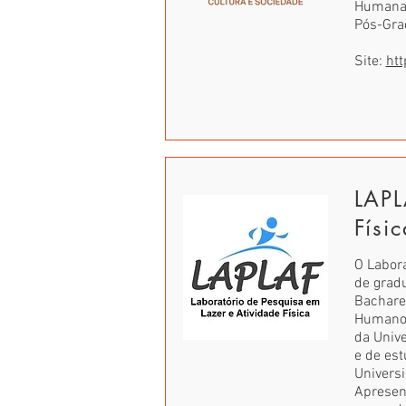
Humana 
Pós-Gra
Site:
htt
LAPL
Físi
O Labora
de grad
Bachare
Humano);
da Unive
e de es
Universi
Apresent