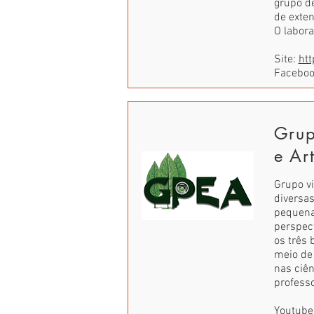
grupo de
de exten
O labora
Site:
htt
Facebo
Grup
e Ar
Grupo v
diversa
pequena
perspec
os três 
meio de
nas ciê
professo
Youtube