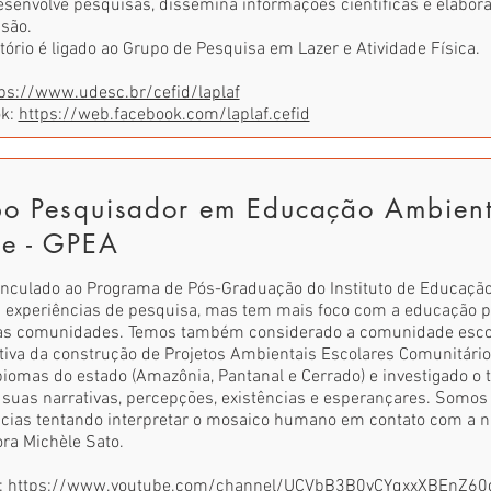
senvolve pesquisas, dissemina informações científicas e elabora
são.
tório é ligado ao Grupo de Pesquisa em Lazer e Atividade Física.
ps://www.udesc.br/cefid/laplaf
ok:
https://web.facebook.com/laplaf.cefid
o Pesquisador em Educação Ambien
te - GPEA
inculado ao Programa de Pós-Graduação do Instituto de Educaçã
s experiências de pesquisa, mas tem mais foco com a educação 
s comunidades. Temos também considerado a comunidade esco
tiva da construção de Projetos Ambientais Escolares Comunitário
biomas do estado (Amazônia, Pantanal e Cerrado) e investigado o 
 suas narrativas, percepções, existências e esperançares. Somos
ncias tentando interpretar o mosaico humano em contato com a n
ra Michèle Sato.
:
https://www.youtube.com/channel/UCVbB3B0vCYqxxXBEnZ60