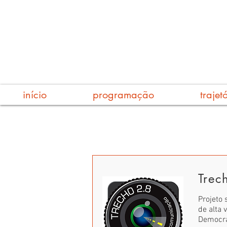
início
programação
trajet
Trec
Projeto
de alta 
Democra