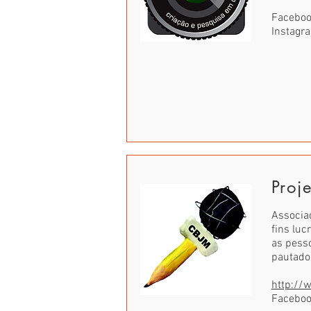
Faceboo
Instagr
Proj
Associa
fins luc
as pesso
pautados
http://
Facebo