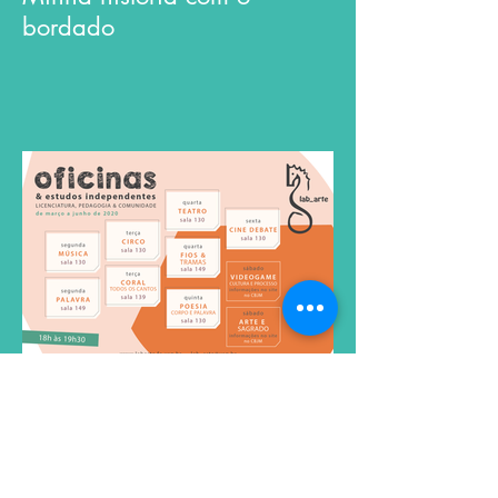
bordado
Núcleos primeiro semestre
2020