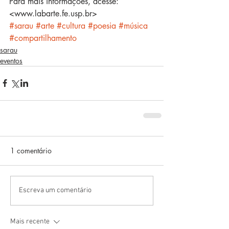
Para mais informações, acesse: 
<www.labarte.fe.usp.br>
#sarau
#arte
#cultura
#poesia
#música
#compartilhamento
sarau
eventos
1 comentário
Escreva um comentário
Mais recente