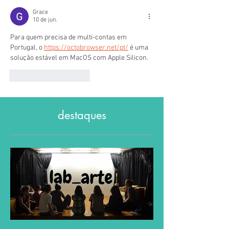
Grace
10 de jun.
Para quem precisa de multi-contas em 
Portugal, o 
https://octobrowser.net/pt/
 é uma 
solução estável em MacOS com Apple Silicon.
Curtir
Responder
destaques